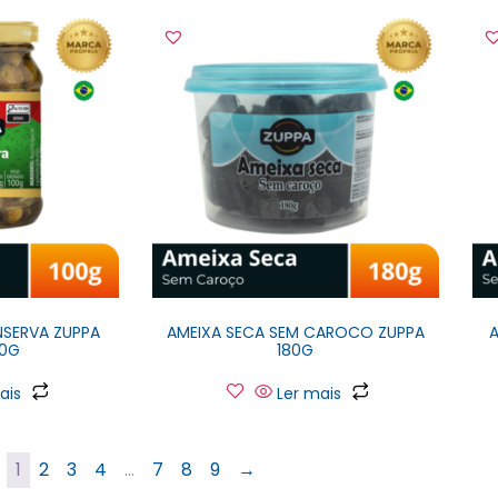
SERVA ZUPPA
AMEIXA SECA SEM CAROCO ZUPPA
00G
180G
ais
Ler mais
1
2
3
4
…
7
8
9
→