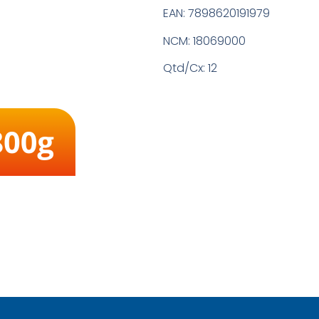
EAN:
7898620191979
NCM:
18069000
Qtd/Cx:
12