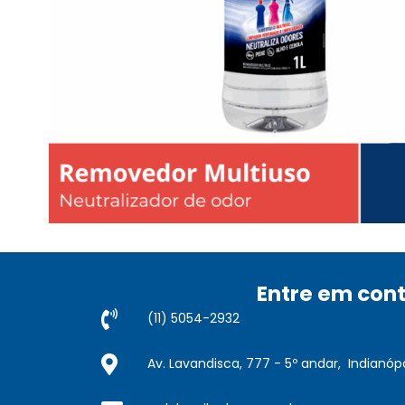
Entre em con
(11) 5054-2932​
Av. Lavandisca, 777 - 5º andar, Indianópo