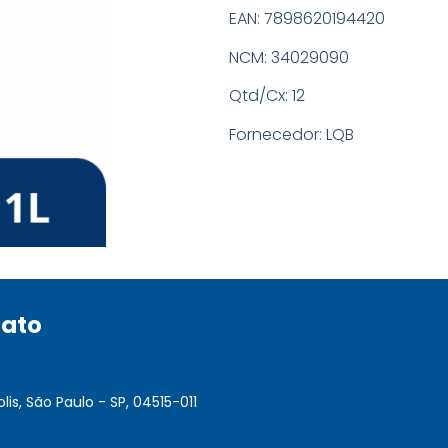
EAN:
7898620194420
NCM:
34029090
Qtd/Cx:
12
Fornecedor:
LQB
tato
lis, São Paulo - SP, 04515-011