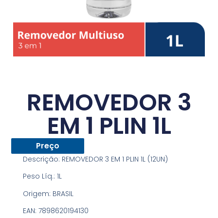
REMOVEDOR 3
EM 1 PLIN 1L
Preço
Descrição:
REMOVEDOR 3 EM 1 PLIN 1L (12UN)
Peso Líq.:
1L
Origem:
BRASIL
EAN:
7898620194130