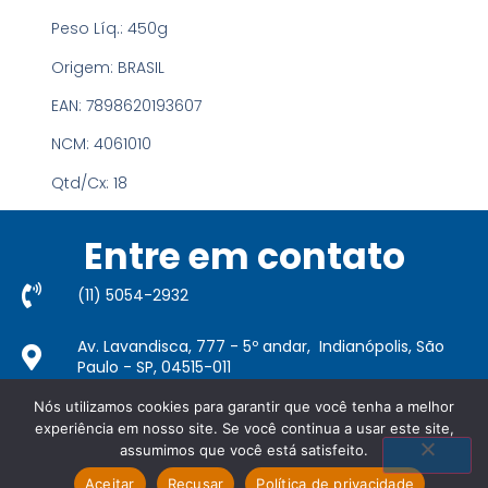
Peso Líq.:
450g
Origem:
BRASIL
EAN:
7898620193607
NCM:
4061010
Qtd/Cx:
18
Entre em contato
(11) 5054-2932​
Av. Lavandisca, 777 - 5º andar, Indianópolis, São
Paulo - SP, 04515-011
Nós utilizamos cookies para garantir que você tenha a melhor
redebrasil@rbsm.com.br
experiência em nosso site. Se você continua a usar este site,
Copyright 2022 © Todos os direitos reservados.
Política
assumimos que você está satisfeito.
de privacidade
.
Aceitar
Recusar
Política de privacidade