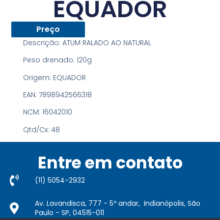
EQUADOR
Preço
Descrição:
ATUM RALADO AO NATURAL
Peso drenado:
120g
Origem:
EQUADOR
EAN:
7898942566318
NCM:
16042010
Qtd/Cx:
48
Entre em contato
(11) 5054-2932​
Av. Lavandisca, 777 - 5º andar, Indianópolis, São
Paulo - SP, 04515-011