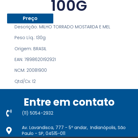
100G
Preço
Descrição:
MILHO TORRADO MOSTARDA E MEL
Peso Líq.:
130g
Origem:
BRASIL
EAN:
7898620192921
NCM:
20081900
Qtd/Cx:
12
Entre em contato
(11) 5054-2932​
Av. Lavandisca, 777 - 5º andar, Indianópolis, São
Paulo - SP, 04515-011