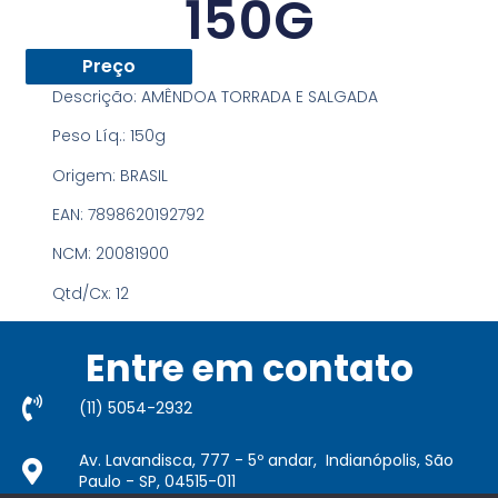
150G
Preço
Descrição:
AMÊNDOA TORRADA E SALGADA
Peso Líq.:
150g
Origem:
BRASIL
EAN:
7898620192792
NCM:
20081900
Qtd/Cx:
12
Entre em contato
(11) 5054-2932​
Av. Lavandisca, 777 - 5º andar, Indianópolis, São
Paulo - SP, 04515-011