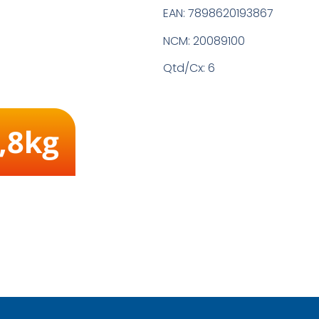
EAN:
7898620193867
NCM:
20089100
Qtd/Cx:
6