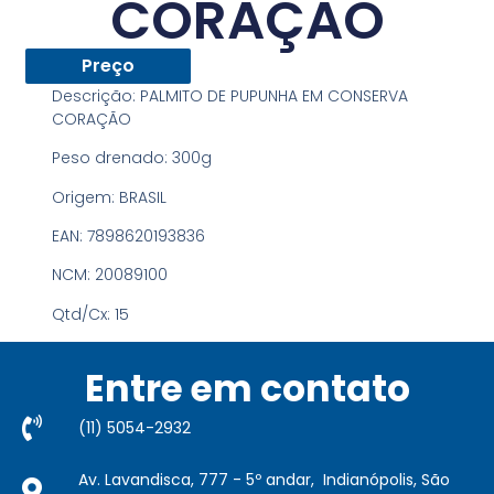
CORAÇÃO
Preço
Descrição:
PALMITO DE PUPUNHA EM CONSERVA
CORAÇÃO
Peso drenado:
300g
Origem:
BRASIL
EAN:
7898620193836
NCM:
20089100
Qtd/Cx:
15
Entre em contato
(11) 5054-2932​
Av. Lavandisca, 777 - 5º andar, Indianópolis, São