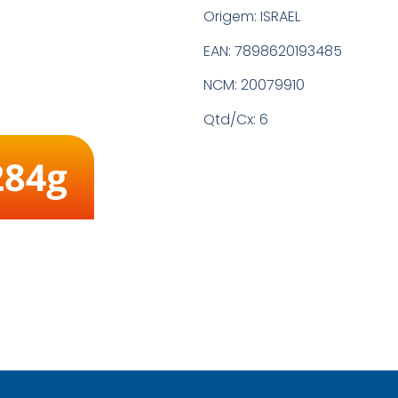
Origem:
ISRAEL
EAN:
7898620193485
NCM:
20079910
Qtd/Cx:
6