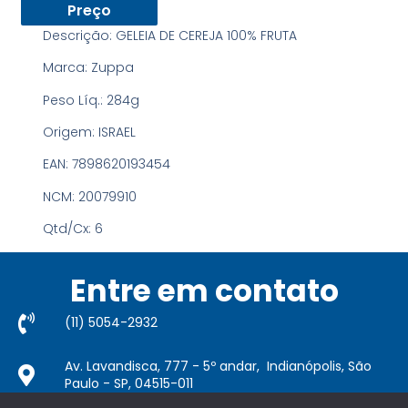
Preço
Descrição:
GELEIA DE CEREJA 100% FRUTA
Marca: Zuppa
Peso Líq.:
284g
Origem:
ISRAEL
EAN:
7898620193454
NCM:
20079910
Qtd/Cx:
6
Entre em contato
(11) 5054-2932​
Av. Lavandisca, 777 - 5º andar, Indianópolis, São
Paulo - SP, 04515-011