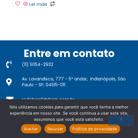
Ler mais
Entre em contato
(11) 5054-2932​
Av. Lavandisca, 777 - 5º andar, Indianópolis, São
Paulo - SP, 04515-011
redebrasil@rbsm.com.br
Copyright 2022 © Todos os direitos reservados.
Política
Nós utilizamos cookies para garantir que você tenha a melhor
de privacidade
.
experiência em nosso site. Se você continua a usar este site,
assumimos que você está satisfeito.
Aceitar
Recusar
Política de privacidade