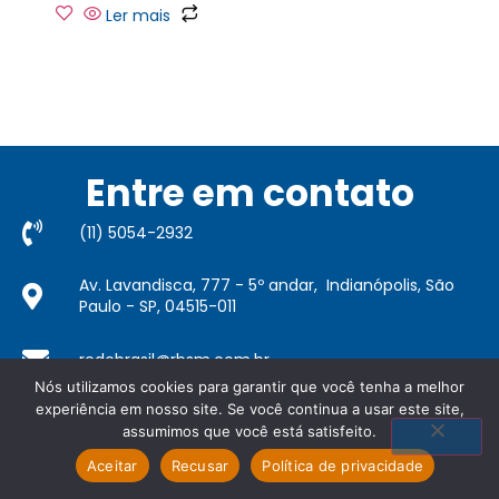
Ler mais
Entre em contato
(11) 5054-2932​
Av. Lavandisca, 777 - 5º andar, Indianópolis, São
Paulo - SP, 04515-011
redebrasil@rbsm.com.br
Copyright 2022 © Todos os direitos reservados.
Política
Nós utilizamos cookies para garantir que você tenha a melhor
de privacidade
.
experiência em nosso site. Se você continua a usar este site,
assumimos que você está satisfeito.
Aceitar
Recusar
Política de privacidade